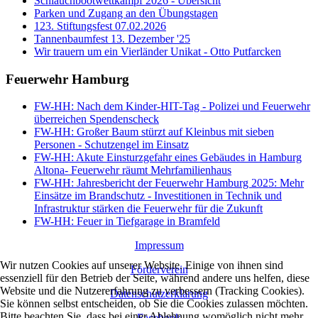
Schlauchbootwettkampf 2026 - Übersicht
Parken und Zugang an den Übungstagen
123. Stiftungsfest 07.02.2026
Tannenbaumfest 13. Dezember '25
Wir trauern um ein Vierländer Unikat - Otto Putfarcken
Feuerwehr Hamburg
FW-HH: Nach dem Kinder-HIT-Tag - Polizei und Feuerwehr
überreichen Spendenscheck
FW-HH: Großer Baum stürzt auf Kleinbus mit sieben
Personen - Schutzengel im Einsatz
FW-HH: Akute Einsturzgefahr eines Gebäudes in Hamburg
Altona- Feuerwehr räumt Mehrfamilienhaus
FW-HH: Jahresbericht der Feuerwehr Hamburg 2025: Mehr
Einsätze im Brandschutz - Investitionen in Technik und
Infrastruktur stärken die Feuerwehr für die Zukunft
FW-HH: Feuer in Tiefgarage in Bramfeld
Impressum
Wir nutzen Cookies auf unserer Website. Einige von ihnen sind
Förderverein
essenziell für den Betrieb der Seite, während andere uns helfen, diese
Website und die Nutzererfahrung zu verbessern (Tracking Cookies).
Datenschutzerklärung
Sie können selbst entscheiden, ob Sie die Cookies zulassen möchten.
Bitte beachten Sie, dass bei einer Ablehnung womöglich nicht mehr
Facebook