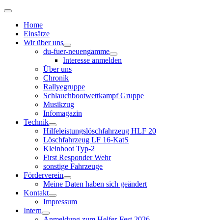
Home
Einsätze
Wir über uns
du-fuer-neuengamme
Interesse anmelden
Über uns
Chronik
Rallyegruppe
Schlauchbootwettkampf Gruppe
Musikzug
Infomagazin
Technik
Hilfeleistungslöschfahrzeug HLF 20
Löschfahrzeug LF 16-KatS
Kleinboot Typ-2
First Responder Wehr
sonstige Fahrzeuge
Förderverein
Meine Daten haben sich geändert
Kontakt
Impressum
Intern
Anmeldung zum Helfer-Fest 2026