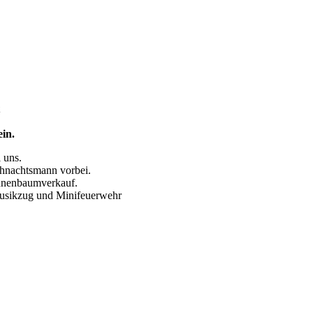
in.
 uns.
ihnachtsmann vorbei.
annenbaumverkauf.
Musikzug und Minifeuerwehr