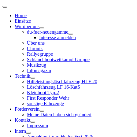
Home
Einsätze
Wir über uns
du-fuer-neuengamme
Interesse anmelden
Über uns
Chronik
Rallyegruppe
Schlauchbootwettkampf Gruppe
Musikzug
Infomagazin
Technik
Hilfeleistungslöschfahrzeug HLF 20
Löschfahrzeug LF 16-KatS
Kleinboot Typ-2
First Responder Wehr
sonstige Fahrzeuge
Förderverein
Meine Daten haben sich geändert
Kontakt
Impressum
Intern
Anmeldung zum Helfer-Fest 2026