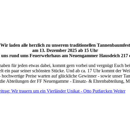
Wir laden alle herzlich zu unserem traditionellen Tannenbaumfest
am 13. Dezember 2025 ab 15 Uhr
i uns rund ums Feuerwehrhaus am Neuengammer Hausdeich 217 e
haben für jeden etwas dabei, kommt gern vorbei und vergnügt Euch bei
lt ein paar seiner schönsten Stücke. Und ab ca. 17 Uhr kommt der We
 hochwertige Preise warten auf glückliche Gewinner - sowie unser T
 die Abteilungen der FF Neuengamme - Einsatz- & Ehrenbabteilung, 
itrag: Wir trauern um ein Vierländer Unikat - Otto Putfarcken
Weiter