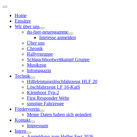
Home
Einsätze
Wir über uns
du-fuer-neuengamme
Interesse anmelden
Über uns
Chronik
Rallyegruppe
Schlauchbootwettkampf Gruppe
Musikzug
Infomagazin
Technik
Hilfeleistungslöschfahrzeug HLF 20
Löschfahrzeug LF 16-KatS
Kleinboot Typ-2
First Responder Wehr
sonstige Fahrzeuge
Förderverein
Meine Daten haben sich geändert
Kontakt
Impressum
Intern
Anmeldung zum Helfer-Fest 2026