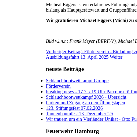
Micheal Eggers ist ein erfahrenes Führungsm
bislang als Hauptgerätewart und Gruppenführe
Wir gratulieren Michael Eggers (Michi) zu
Bild v.l.n.r.: Frank Meyer (BERF/V), Michael
Vorheriger Beitrag: Förderverein - Einladung
Ausbildungsfahrt 13. April 2025
Weiter
neuste Beiträge
Schlauchbootwettkampf Gruppe
Förderverein
breaking news - 17.7. / 19 Uhr Parcourseröffn
Schlauchbootwettkampf 2026 - Übersicht
Parken und Zugang an den Übungstagen
123. Stiftungsfest 07.02.2026
Tannenbaumfest 13. Dezember '25
Wir trauern um ein Vierländer Unikat - Otto Pu
Feuerwehr Hamburg