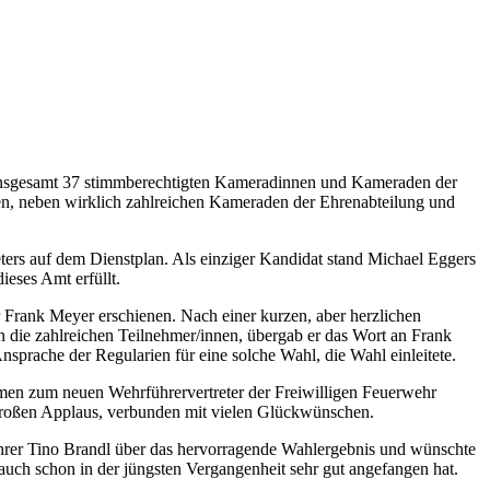
insgesamt 37 stimmberechtigten Kameradinnen und Kameraden der
n, neben wirklich zahlreichen Kameraden der Ehrenabteilung und
ters auf dem Dienstplan. Als einziger Kandidat stand Michael Eggers
ieses Amt erfüllt.
r Frank Meyer erschienen. Nach einer kurzen, aber herzlichen
 die zahlreichen Teilnehmer/innen, übergab er das Wort an Frank
nsprache der Regularien für eine solche Wahl, die Wahl einleitete.
en zum neuen Wehrführervertreter der Freiwilligen Feuerwehr
großen Applaus, verbunden mit vielen Glückwünschen.
hrer Tino Brandl über das hervorragende Wahlergebnis und wünschte
auch schon in der jüngsten Vergangenheit sehr gut angefangen hat.