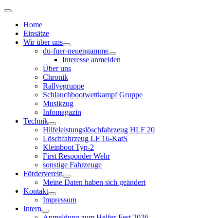
Home
Einsätze
Wir über uns
du-fuer-neuengamme
Interesse anmelden
Über uns
Chronik
Rallyegruppe
Schlauchbootwettkampf Gruppe
Musikzug
Infomagazin
Technik
Hilfeleistungslöschfahrzeug HLF 20
Löschfahrzeug LF 16-KatS
Kleinboot Typ-2
First Responder Wehr
sonstige Fahrzeuge
Förderverein
Meine Daten haben sich geändert
Kontakt
Impressum
Intern
Anmeldung zum Helfer-Fest 2026