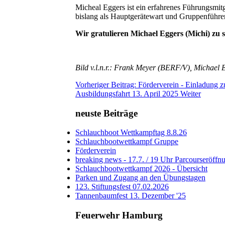
Micheal Eggers ist ein erfahrenes Führungsm
bislang als Hauptgerätewart und Gruppenführe
Wir gratulieren Michael Eggers (Michi) zu
Bild v.l.n.r.: Frank Meyer (BERF/V), Michael
Vorheriger Beitrag: Förderverein - Einladung
Ausbildungsfahrt 13. April 2025
Weiter
neuste Beiträge
Schlauchboot Wettkampftag 8.8.26
Schlauchbootwettkampf Gruppe
Förderverein
breaking news - 17.7. / 19 Uhr Parcourseröffn
Schlauchbootwettkampf 2026 - Übersicht
Parken und Zugang an den Übungstagen
123. Stiftungsfest 07.02.2026
Tannenbaumfest 13. Dezember '25
Feuerwehr Hamburg