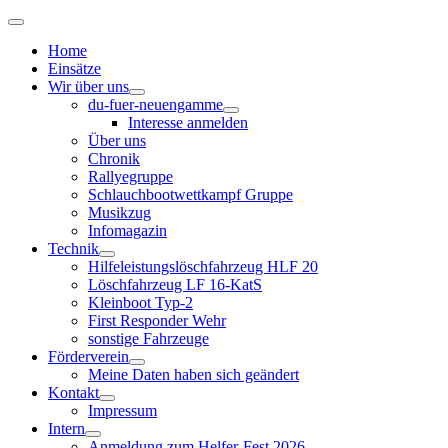
Home
Einsätze
Wir über uns
du-fuer-neuengamme
Interesse anmelden
Über uns
Chronik
Rallyegruppe
Schlauchbootwettkampf Gruppe
Musikzug
Infomagazin
Technik
Hilfeleistungslöschfahrzeug HLF 20
Löschfahrzeug LF 16-KatS
Kleinboot Typ-2
First Responder Wehr
sonstige Fahrzeuge
Förderverein
Meine Daten haben sich geändert
Kontakt
Impressum
Intern
Anmeldung zum Helfer-Fest 2026