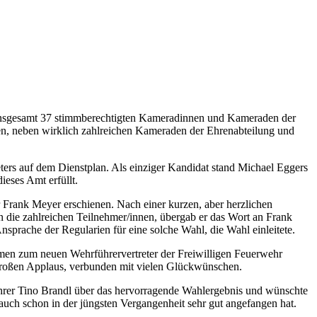
insgesamt 37 stimmberechtigten Kameradinnen und Kameraden der
n, neben wirklich zahlreichen Kameraden der Ehrenabteilung und
ters auf dem Dienstplan. Als einziger Kandidat stand Michael Eggers
ieses Amt erfüllt.
r Frank Meyer erschienen. Nach einer kurzen, aber herzlichen
 die zahlreichen Teilnehmer/innen, übergab er das Wort an Frank
nsprache der Regularien für eine solche Wahl, die Wahl einleitete.
en zum neuen Wehrführervertreter der Freiwilligen Feuerwehr
großen Applaus, verbunden mit vielen Glückwünschen.
hrer Tino Brandl über das hervorragende Wahlergebnis und wünschte
auch schon in der jüngsten Vergangenheit sehr gut angefangen hat.