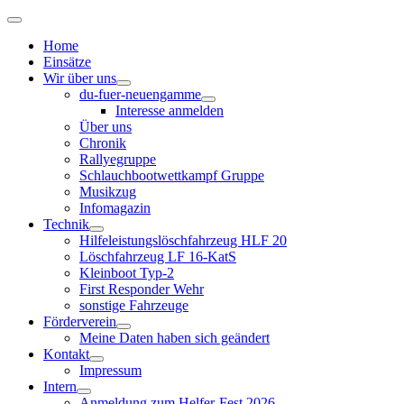
Home
Einsätze
Wir über uns
du-fuer-neuengamme
Interesse anmelden
Über uns
Chronik
Rallyegruppe
Schlauchbootwettkampf Gruppe
Musikzug
Infomagazin
Technik
Hilfeleistungslöschfahrzeug HLF 20
Löschfahrzeug LF 16-KatS
Kleinboot Typ-2
First Responder Wehr
sonstige Fahrzeuge
Förderverein
Meine Daten haben sich geändert
Kontakt
Impressum
Intern
Anmeldung zum Helfer-Fest 2026