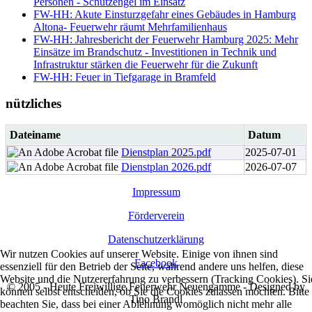
Personen - Schutzengel im Einsatz
FW-HH: Akute Einsturzgefahr eines Gebäudes in Hamburg
Altona- Feuerwehr räumt Mehrfamilienhaus
FW-HH: Jahresbericht der Feuerwehr Hamburg 2025: Mehr
Einsätze im Brandschutz - Investitionen in Technik und
Infrastruktur stärken die Feuerwehr für die Zukunft
FW-HH: Feuer in Tiefgarage in Bramfeld
nützliches
Dateiname
Datum
Dienstplan 2025.pdf
2025-07-01
Dienstplan 2026.pdf
2026-07-07
Impressum
Förderverein
Datenschutzerklärung
Wir nutzen Cookies auf unserer Website. Einige von ihnen sind
Facebook
essenziell für den Betrieb der Seite, während andere uns helfen, diese
Website und die Nutzererfahrung zu verbessern (Tracking Cookies). Si
© 2005 - Heute Freiwillige Feuerwehr Neuengamme - Designed by
können selbst entscheiden, ob Sie die Cookies zulassen möchten. Bitte
Tino Brandl
beachten Sie, dass bei einer Ablehnung womöglich nicht mehr alle