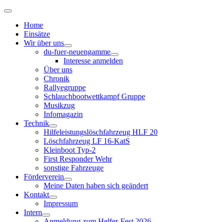
Home
Einsätze
Wir über uns
du-fuer-neuengamme
Interesse anmelden
Über uns
Chronik
Rallyegruppe
Schlauchbootwettkampf Gruppe
Musikzug
Infomagazin
Technik
Hilfeleistungslöschfahrzeug HLF 20
Löschfahrzeug LF 16-KatS
Kleinboot Typ-2
First Responder Wehr
sonstige Fahrzeuge
Förderverein
Meine Daten haben sich geändert
Kontakt
Impressum
Intern
Anmeldung zum Helfer-Fest 2026