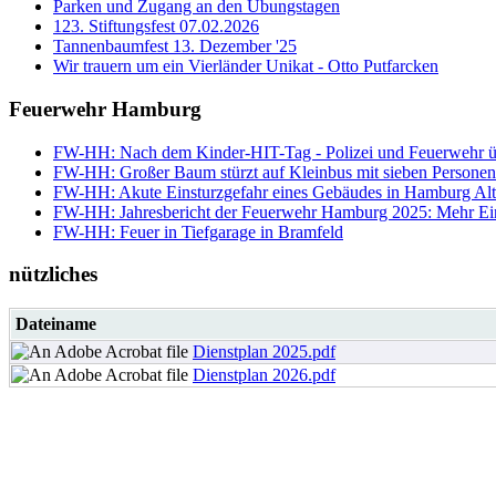
Parken und Zugang an den Übungstagen
123. Stiftungsfest 07.02.2026
Tannenbaumfest 13. Dezember '25
Wir trauern um ein Vierländer Unikat - Otto Putfarcken
Feuerwehr Hamburg
FW-HH: Nach dem Kinder-HIT-Tag - Polizei und Feuerwehr ü
FW-HH: Großer Baum stürzt auf Kleinbus mit sieben Personen 
FW-HH: Akute Einsturzgefahr eines Gebäudes in Hamburg Alt
FW-HH: Jahresbericht der Feuerwehr Hamburg 2025: Mehr Einsät
FW-HH: Feuer in Tiefgarage in Bramfeld
nützliches
Dateiname
Dienstplan 2025.pdf
Dienstplan 2026.pdf