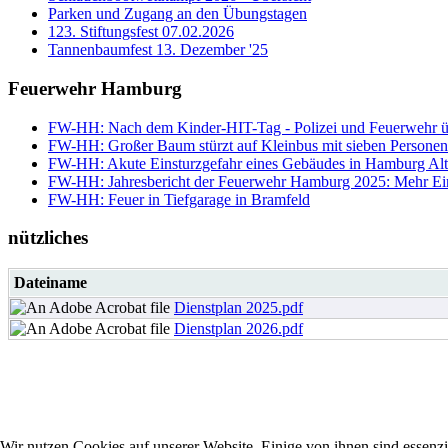
Parken und Zugang an den Übungstagen
123. Stiftungsfest 07.02.2026
Tannenbaumfest 13. Dezember '25
Feuerwehr Hamburg
FW-HH: Nach dem Kinder-HIT-Tag - Polizei und Feuerwehr ü
FW-HH: Großer Baum stürzt auf Kleinbus mit sieben Personen 
FW-HH: Akute Einsturzgefahr eines Gebäudes in Hamburg Alt
FW-HH: Jahresbericht der Feuerwehr Hamburg 2025: Mehr Einsät
FW-HH: Feuer in Tiefgarage in Bramfeld
nützliches
Dateiname
Dienstplan 2025.pdf
Dienstplan 2026.pdf
Wir nutzen Cookies auf unserer Website. Einige von ihnen sind essenzi