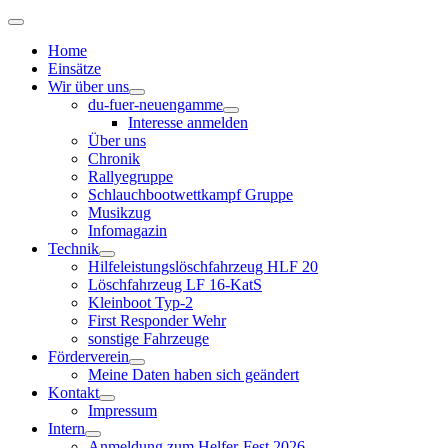
Home
Einsätze
Wir über uns
du-fuer-neuengamme
Interesse anmelden
Über uns
Chronik
Rallyegruppe
Schlauchbootwettkampf Gruppe
Musikzug
Infomagazin
Technik
Hilfeleistungslöschfahrzeug HLF 20
Löschfahrzeug LF 16-KatS
Kleinboot Typ-2
First Responder Wehr
sonstige Fahrzeuge
Förderverein
Meine Daten haben sich geändert
Kontakt
Impressum
Intern
Anmeldung zum Helfer-Fest 2026