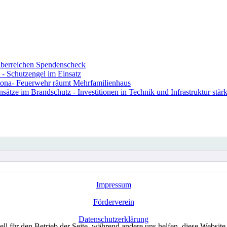
berreichen Spendenscheck
- Schutzengel im Einsatz
ona- Feuerwehr räumt Mehrfamilienhaus
ze im Brandschutz - Investitionen in Technik und Infrastruktur stärk
Impressum
Förderverein
Datenschutzerklärung
ell für den Betrieb der Seite, während andere uns helfen, diese Websit