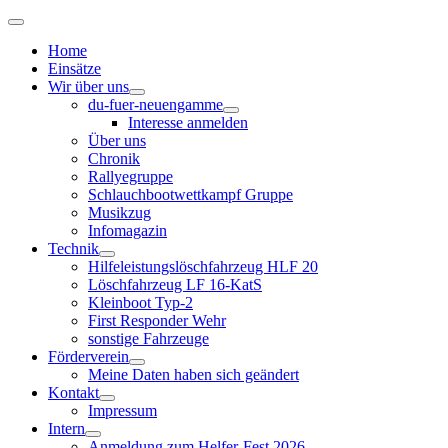
Home
Einsätze
Wir über uns
du-fuer-neuengamme
Interesse anmelden
Über uns
Chronik
Rallyegruppe
Schlauchbootwettkampf Gruppe
Musikzug
Infomagazin
Technik
Hilfeleistungslöschfahrzeug HLF 20
Löschfahrzeug LF 16-KatS
Kleinboot Typ-2
First Responder Wehr
sonstige Fahrzeuge
Förderverein
Meine Daten haben sich geändert
Kontakt
Impressum
Intern
Anmeldung zum Helfer-Fest 2026