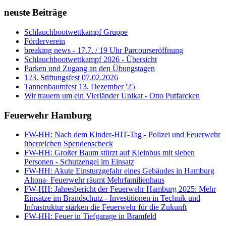
neuste Beiträge
Schlauchbootwettkampf Gruppe
Förderverein
breaking news - 17.7. / 19 Uhr Parcourseröffnung
Schlauchbootwettkampf 2026 - Übersicht
Parken und Zugang an den Übungstagen
123. Stiftungsfest 07.02.2026
Tannenbaumfest 13. Dezember '25
Wir trauern um ein Vierländer Unikat - Otto Putfarcken
Feuerwehr Hamburg
FW-HH: Nach dem Kinder-HIT-Tag - Polizei und Feuerwehr
überreichen Spendenscheck
FW-HH: Großer Baum stürzt auf Kleinbus mit sieben
Personen - Schutzengel im Einsatz
FW-HH: Akute Einsturzgefahr eines Gebäudes in Hamburg
Altona- Feuerwehr räumt Mehrfamilienhaus
FW-HH: Jahresbericht der Feuerwehr Hamburg 2025: Mehr
Einsätze im Brandschutz - Investitionen in Technik und
Infrastruktur stärken die Feuerwehr für die Zukunft
FW-HH: Feuer in Tiefgarage in Bramfeld