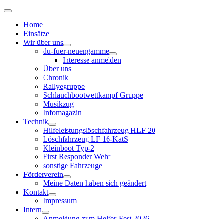
Home
Einsätze
Wir über uns
du-fuer-neuengamme
Interesse anmelden
Über uns
Chronik
Rallyegruppe
Schlauchbootwettkampf Gruppe
Musikzug
Infomagazin
Technik
Hilfeleistungslöschfahrzeug HLF 20
Löschfahrzeug LF 16-KatS
Kleinboot Typ-2
First Responder Wehr
sonstige Fahrzeuge
Förderverein
Meine Daten haben sich geändert
Kontakt
Impressum
Intern
Anmeldung zum Helfer-Fest 2026