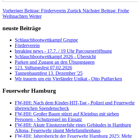
Vorheriger Beitrag: Förderverein
Zurück
Nächster Beitrag: Frohe
Weihnachten
Weiter
neuste Beiträge
Schlauchbootwettkampf Gruppe
Förderverein
breaking news - 17.7. / 19 Uhr Parcourseröffnung
Schlauchbootwettkampf 2026 - Übersicht
Parken und Zugang an den Übungstagen
123. Stiftungsfest 07.02.2026
Tannenbaumfest 13. Dezember '25
Wir trauern um ein Vierländer Unikat - Otto Putfarcken
Feuerwehr Hamburg
FW-HH: Nach dem Kinder-HIT-Tag - Polizei und Feuerwehr
überreichen Spendenscheck
FW-HH: Großer Baum stürzt auf Kleinbus mit sieben
Personen - Schutzengel im Einsatz
FW-HH: Akute Einsturzgefahr eines Gebäudes in Hamburg
Altona- Feuerwehr räumt Mehrfamilienhaus
FW-HH: Jahresbericht der Feuerwehr Hamburg 2025: Mehr