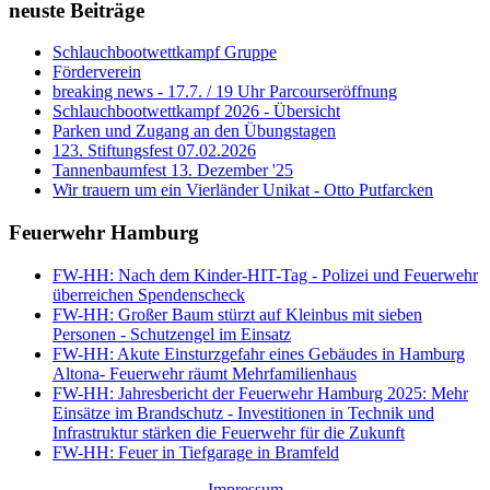
neuste Beiträge
Schlauchbootwettkampf Gruppe
Förderverein
breaking news - 17.7. / 19 Uhr Parcourseröffnung
Schlauchbootwettkampf 2026 - Übersicht
Parken und Zugang an den Übungstagen
123. Stiftungsfest 07.02.2026
Tannenbaumfest 13. Dezember '25
Wir trauern um ein Vierländer Unikat - Otto Putfarcken
Feuerwehr Hamburg
FW-HH: Nach dem Kinder-HIT-Tag - Polizei und Feuerwehr
überreichen Spendenscheck
FW-HH: Großer Baum stürzt auf Kleinbus mit sieben
Personen - Schutzengel im Einsatz
FW-HH: Akute Einsturzgefahr eines Gebäudes in Hamburg
Altona- Feuerwehr räumt Mehrfamilienhaus
FW-HH: Jahresbericht der Feuerwehr Hamburg 2025: Mehr
Einsätze im Brandschutz - Investitionen in Technik und
Infrastruktur stärken die Feuerwehr für die Zukunft
FW-HH: Feuer in Tiefgarage in Bramfeld
Impressum