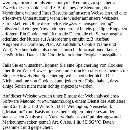
werden, um sie dort als eine anonyme Kennung zu speichern.
Zweck dieser Cookies sind z. B. die bessere Steuerung der
Verbindung während Ihres Besuchs auf unseren Webseiten und eine
effektivere Unterstützung wenn Sie wieder auf unsere Webseite
zurückkehren. Ohne diese befristete „Zwischenspeicherung“
müssten bei einigen Anwendungen erneut bereits getätigte Eingaben
erfolgen. Ein Cookie enthält nur die Daten, die ein Server ausgibt
oder/und der Nutzer auf Anforderung eingibt (z.B. Aufbau:
Angaben zur Domäne, Pfad, Ablaufdatum, Cookie-Name und
Wert). Sie beinhalten also rein technische Informationen, keine
persönlichen Daten. Ein Cookie kann keine Festplatte ausspähen.
Falls Sie es wünschen, können Sie eine Speicherung von Cookies
über Ihren Web-Browser generell unterdrücken oder entscheiden, ob
Sie per Hinweis eine Speicherung wünschen oder nicht. Die
Nichtannahme von Cookies kann jedoch zur Folge haben, dass
einige Seiten nicht mehr richtig angezeigt werden.
Auf dieser Website werden unter Einsatz der Webanalysedienst-
Software Matomo (www.matomo.org), einem Dienst des Anbieters
InnoCraft Ltd., 150 Willis St, 6011 Wellington, Neuseeland,
(„Mataomo“) auf Basis unseres berechtigten Interesses an der
statistischen Analyse des Nutzerverhaltens zu Optimierungs- und
Marketingzwecken gemäß Art. 6 Abs. 1 lit. f DSGVO Daten
gesammelt und gespeichert.