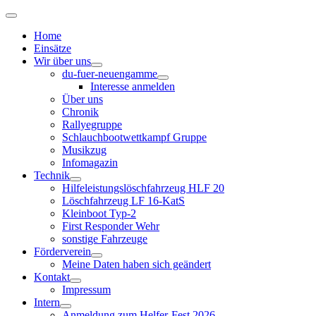
Home
Einsätze
Wir über uns
du-fuer-neuengamme
Interesse anmelden
Über uns
Chronik
Rallyegruppe
Schlauchbootwettkampf Gruppe
Musikzug
Infomagazin
Technik
Hilfeleistungslöschfahrzeug HLF 20
Löschfahrzeug LF 16-KatS
Kleinboot Typ-2
First Responder Wehr
sonstige Fahrzeuge
Förderverein
Meine Daten haben sich geändert
Kontakt
Impressum
Intern
Anmeldung zum Helfer-Fest 2026