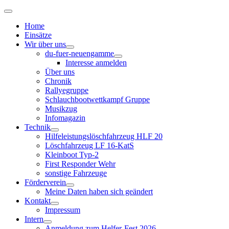
Home
Einsätze
Wir über uns
du-fuer-neuengamme
Interesse anmelden
Über uns
Chronik
Rallyegruppe
Schlauchbootwettkampf Gruppe
Musikzug
Infomagazin
Technik
Hilfeleistungslöschfahrzeug HLF 20
Löschfahrzeug LF 16-KatS
Kleinboot Typ-2
First Responder Wehr
sonstige Fahrzeuge
Förderverein
Meine Daten haben sich geändert
Kontakt
Impressum
Intern
Anmeldung zum Helfer-Fest 2026