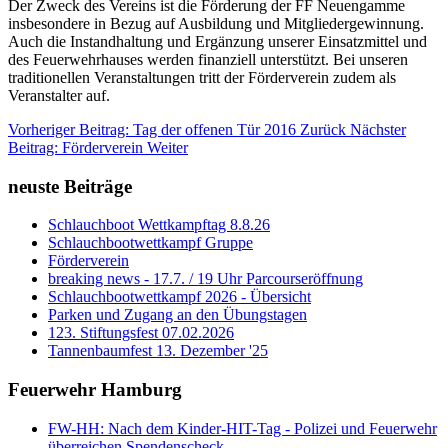
Der Zweck des Vereins ist die Förderung der FF Neuengamme
insbesondere in Bezug auf Ausbildung und Mitgliedergewinnung.
Auch die Instandhaltung und Ergänzung unserer Einsatzmittel und
des Feuerwehrhauses werden finanziell unterstützt. Bei unseren
traditionellen Veranstaltungen tritt der Förderverein zudem als
Veranstalter auf.
Vorheriger Beitrag: Tag der offenen Tür 2016
Zurück
Nächster
Beitrag: Förderverein
Weiter
neuste Beiträge
Schlauchboot Wettkampftag 8.8.26
Schlauchbootwettkampf Gruppe
Förderverein
breaking news - 17.7. / 19 Uhr Parcourseröffnung
Schlauchbootwettkampf 2026 - Übersicht
Parken und Zugang an den Übungstagen
123. Stiftungsfest 07.02.2026
Tannenbaumfest 13. Dezember '25
Feuerwehr Hamburg
FW-HH: Nach dem Kinder-HIT-Tag - Polizei und Feuerwehr
überreichen Spendenscheck