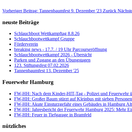
Vorheriger Beitrag: Tannenbaumfest 9. Dezember '23
Zurück
Nächste
neuste Beiträge
Schlauchboot Wettkampftag 8.8.26
Schlauchbootwettkampf Gruppe
Förderverein
breaking news - 17.7. / 19 Uhr Parcourseröffnung
Schlauchbootwettkampf 2026 - Übersicht
Parken und Zugang an den Übungstagen
123. Stiftungsfest 07.02.2026
Tannenbaumfest 13. Dezember '25
Feuerwehr Hamburg
FW-HH: Nach dem Kinder-HIT-Tag - Polizei und Feuerwehr ü
FW-HH: Großer Baum stürzt auf Kleinbus mit sieben Personen 
FW-HH: Akute Einsturzgefahr eines Gebäudes in Hamburg Alt
FW-HH: Jahresbericht der Feuerwehr Hamburg 2025: Mehr Einsät
FW-HH: Feuer in Tiefgarage in Bramfeld
nützliches