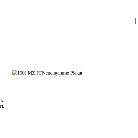
t.
t.