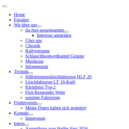
Home
Einsätze
Wir über uns
du-fuer-neuengamme
Interesse anmelden
Über uns
Chronik
Rallyegruppe
Schlauchbootwettkampf Gruppe
Musikzug
Infomagazin
Technik
Hilfeleistungslöschfahrzeug HLF 20
Löschfahrzeug LF 16-KatS
Kleinboot Typ-2
First Responder Wehr
sonstige Fahrzeuge
Förderverein
Meine Daten haben sich geändert
Kontakt
Impressum
Intern
Anmeldung zum Helfer-Fest 2026