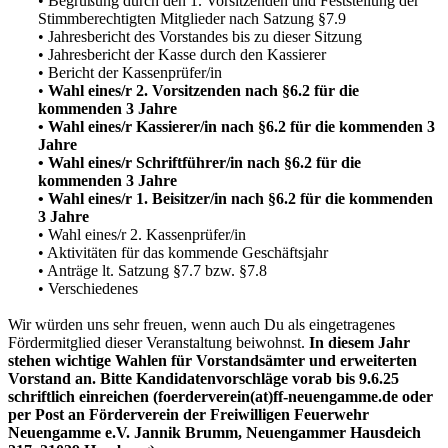
• Begrüßung durch den 1. Vorsitzenden und Feststellung der
Stimmberechtigten Mitglieder nach Satzung §7.9
• Jahresbericht des Vorstandes bis zu dieser Sitzung
• Jahresbericht der Kasse durch den Kassierer
• Bericht der Kassenprüfer/in
•
Wahl eines/r 2. Vorsitzenden nach §6.2 für die
kommenden 3 Jahre
•
Wahl eines/r Kassierer/in nach §6.2 für die kommenden 3
Jahre
•
Wahl eines/r Schriftführer/in nach §6.2 für die
kommenden 3 Jahre
• Wahl eines/r 1. Beisitzer/in nach §6.2 für die kommenden
3 Jahre
• Wahl eines/r 2. Kassenprüfer/in
• Aktivitäten für das kommende Geschäftsjahr
• Anträge lt. Satzung §7.7 bzw. §7.8
• Verschiedenes
Wir würden uns sehr freuen, wenn auch Du als eingetragenes
Fördermitglied dieser Veranstaltung beiwohnst.
In diesem Jahr
stehen wichtige Wahlen für Vorstandsämter und erweiterten
Vorstand an. Bitte Kandidatenvorschläge vorab bis 9.6.25
schriftlich einreichen (foerderverein(at)ff-neuengamme.de oder
per Post an Förderverein der Freiwilligen Feuerwehr
Neuengamme e.V. Jannik Brumm, Neuengammer Hausdeich