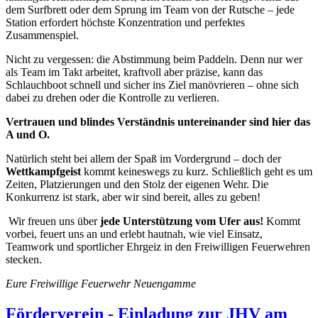
dem Surfbrett oder dem Sprung im Team von der Rutsche – jede
Station erfordert höchste Konzentration und perfektes
Zusammenspiel.
Nicht zu vergessen: die Abstimmung beim Paddeln. Denn nur wer
als Team im Takt arbeitet, kraftvoll aber präzise, kann das
Schlauchboot schnell und sicher ins Ziel manövrieren – ohne sich
dabei zu drehen oder die Kontrolle zu verlieren.
Vertrauen und blindes Verständnis untereinander sind hier das
A und O.
Natürlich steht bei allem der Spaß im Vordergrund – doch der
Wettkampfgeist
kommt keineswegs zu kurz. Schließlich geht es um
Zeiten, Platzierungen und den Stolz der eigenen Wehr. Die
Konkurrenz ist stark, aber wir sind bereit, alles zu geben!
Wir freuen uns über
jede Unterstützung vom Ufer aus!
Kommt
vorbei, feuert uns an und erlebt hautnah, wie viel Einsatz,
Teamwork und sportlicher Ehrgeiz in den Freiwilligen Feuerwehren
stecken.
Eure Freiwillige Feuerwehr Neuengamme
Förderverein - Einladung zur JHV am