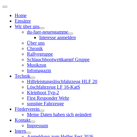
Home
Einsätze
Wir über uns
du-fuer-neuengamme
Interesse anmelden
Über uns
Chronik
Rallyegruppe
Schlauchbootwettkampf Gruppe
Musikzug
Infomagazin
Technik
Hilfeleistungslöschfahrzeug HLF 20
Löschfahrzeug LF 16-KatS
Kleinboot Typ-2
First Responder Wehr
sonstige Fahrzeuge
Förderverein
Meine Daten haben sich geändert
Kontakt
Impressum
Intern
Anmeldung zum Helfer-Fest 2026