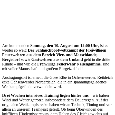
Am kommenden
Sonntag, den 10. August um 12:00 Uhr
, ist es
wieder so weit:
Der Schlauchbootwettkampf der Freiwilligen
Feuerwehren aus dem Bereich Vier- und Marschlande,
Bergedorf sowie Gastwehren aus dem Umland
geht in die dritte
Runde – und wir, die
Freiwillige Feuerwehr Neuengamme
, sind
mit voller Mannschaft und großem Ehrgeiz dabei!
Austragungsort ist erneut die Gose-Elbe in Ochsenwerder, Reitdeich
ecke Ochsenwerder Norderdeich, die in ein spannungsgeladenes
Wettkampfgelände verwandeln wird.
Drei Wochen intensives Training liegen hinter uns
– wir haben
Wind und Wetter getrotzt, insbesondere dem Dauerregen. Auf der
originalen Wettkampfstrecke haben wir an Technik, Timing und vor
allem an unserem Teamgeist gefeilt. Ob beim Überwinden des
kniffligen Hindernisparcours, dem Halten des Gleichgewichts auf