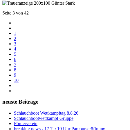
Seite 3 von 42
1
2
3
4
5
6
7
8
9
10
neuste Beiträge
Schlauchboot Wettkampftag 8.8.26
Schlauchbootwettkampf Gruppe
Förderverein
breaking news - 17.7. / 19 Uhr Parcourseröffnung