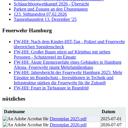
Schlauchbootwettkampf 2026 - Übersicht
Parken und Zugang an den Übungstagen
123. Stiftungsfest 07.02.2026
Tannenbaumfest 13. Dezember '25
Feuerwehr Hamburg
FW-HH: Nach dem Kinder-HIT-Tag - Polizei und Feuerwehr
überreichen Spendenscheck
FW-HH: Großer Baum stürzt auf Kleinbus mit sieben
Personen - Schutzengel im Einsatz
FW-HH: Akute Einsturzgefahr eines Gebäudes in Hamburg
Altona- Feuerwehr räumt Mehrfamilienhaus
FW-HH: Jahresbericht der Feuerwehr Hamburg 2025: Mehr
Einsätze im Brandschutz - Investitionen in Technik und
Infrastruktur stärken die Feuerwehr für die Zukunft
FW-HH: Feuer in Tiefgarage in Bramfeld
nützliches
Dateiname
Datum
Dienstplan 2025.pdf
2025-07-01
Dienstplan 2026.pdf
2026-07-07