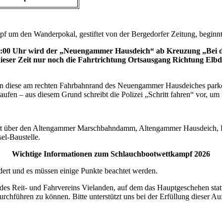
f um den Wanderpokal, gestiftet von der Bergedorfer Zeitung, beginn
 08:00 Uhr wird der „Neuengammer Hausdeich“ ab Kreuzung „Bei
ser Zeit nur noch die Fahrtrichtung Ortsausgang Richtung Elbd
sen diese am rechten Fahrbahnrand des Neuengammer Hausdeiches parke
aufen – aus diesem Grund schreibt die Polizei „Schritt fahren“ vor, um
hrt über den Altengammer Marschbahndamm, Altengammer Hausdeich, 
el-Baustelle.
Wichtige Informationen zum Schlauchbootwettkampf 2026
ert und es müssen einige Punkte beachtet werden.
es Reit- und Fahrvereins Vielanden, auf dem das Hauptgeschehen stattfi
hführen zu können. Bitte unterstützt uns bei der Erfüllung dieser Au