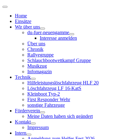
Home
Einsätze
Wir über uns
du-fuer-neuengamme
Interesse anmelden
Über uns
Chronik
Rallyegruppe
Schlauchbootwettkampf Gruppe
Musikzug
Infomagazin
Technik
Hilfeleistungslöschfahrzeug HLF 20
Löschfahrzeug LF 16-KatS
Kleinboot Typ-2
First Responder Wehr
sonstige Fahrzeuge
Förderverein
Meine Daten haben sich geändert
Kontakt
Impressum
Intern
Anmeldung zum Helfer-Fest 2026