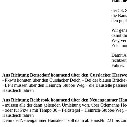
Hallo l
der 53. 
die Bau
den gepl
Wir gehe
damit di
Weg verl
Zeichnu
Damit Al
rechtzei
Fahrer.
Aus Richtung Bergedorf kommend über den Curslacker Heerw
- Pkw’s könnten über den Curslacker Deich – Bei der blauen Brück
- LF’s müssen über den Heinrich-Stubbe-Weg – die Baustelle passie
Hausdeich fahren
Aus Richtung Reitbrook kommend über den Neuengammer Hau
- müssen alle der dann geltenden Umleitung vorr. über Odemanns He
- oder für Pkw’s mit Tempo 30 – Feldstegel – Heinrich-Stubbe-Weg 
Hausdeich fahren
Denn der Neuengammer Hausdeich soll dann ab HausNr. 221 bis zur 