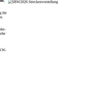
mme
,
g für
n.
bbe-
iehe
PKW-