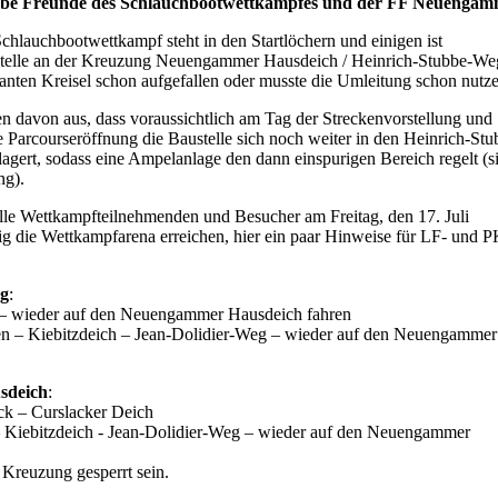
iebe Freunde des Schlauchbootwettkampfes und der FF Neuenga
Schlauchbootwettkampf steht in den Startlöchern und einigen ist
stelle an der Kreuzung Neuengammer Hausdeich / Heinrich-Stubbe-We
anten Kreisel schon aufgefallen oder musste die Umleitung schon nutze
n davon aus, dass voraussichtlich am Tag der Streckenvorstellung und
e Parcourseröffnung die Baustelle sich noch weiter in den Heinrich-Stu
agert, sodass eine Ampelanlage den dann einspurigen Bereich regelt (s
ng).
le Wettkampfteilnehmenden und Besucher am Freitag, den 17. Juli
tig die Wettkampfarena erreichen, hier ein paar Hinweise für LF- und 
eg
:
e – wieder auf den Neuengammer Hausdeich fahren
ren – Kiebitzdeich – Jean-Dolidier-Weg – wieder auf den Neuengammer
sdeich
:
ck – Curslacker Deich
– Kiebitzdeich - Jean-Dolidier-Weg – wieder auf den Neuengammer
Kreuzung gesperrt sein.