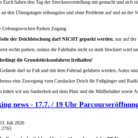
n Euch haben den Tag der Streckenvorstellung mit gemacht und sich e
 an den Übungstagen reibungslos und ohne Probleme auf und an der St
Seite der Deichböschung darf NICHT geparkt werden
, nur auf de
ßerst rechts parken, sodass die Fahrbahn nicht zu stark blockiert wird 
nbedingt die Grundstückszufahren freihalten!
Gelände darf zu Fuß und mit dem Fahrrad gefahren werden, Autos sind 
ebenso eine Zuwegung vom Curslacker Deich für Fußgänger und Radfahr
n bitten wir um Sauberkeit auf dem Platz und die Müllbehälter sowie 
ing news - 17.7. / 19 Uhr Parcourseröffnun
 03. Juli 2026
: 2763