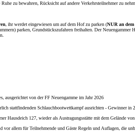
ie Ruhe zu bewahren, Rücksicht auf andere Verkehrsteilnehmer zu neh
ren
, ihr werdet eingewiesen um auf dem Hof zu parken (
NUR an dem 1
ummern) parken, Grundstückszufahren freihalten. Der Neuengammer Ha
n.
es, ausgerichtet von der FF Neuengamme im Jahr 2026
rlich stattfindenden Schlauchbootwettkampf ausrichten - Gewinner in
er Hausdeich 127, wieder als Austragungsstätte mit dem Gelände vo
 und vor allem für Teilnehmende und Gäste Regeln und Auflagen, die u