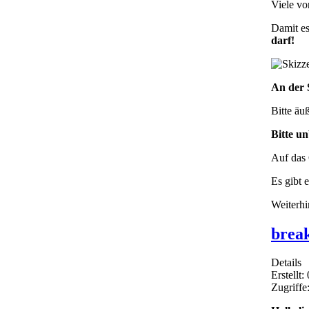
Viele vo
Damit es
darf!
An der 
Bitte äu
Bitte u
Auf das 
Es gibt 
Weiterhi
break
Details
Erstellt:
Zugriffe