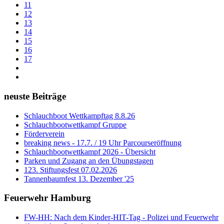
11
12
13
14
15
16
17
neuste Beiträge
Schlauchboot Wettkampftag 8.8.26
Schlauchbootwettkampf Gruppe
Förderverein
breaking news - 17.7. / 19 Uhr Parcourseröffnung
Schlauchbootwettkampf 2026 - Übersicht
Parken und Zugang an den Übungstagen
123. Stiftungsfest 07.02.2026
Tannenbaumfest 13. Dezember '25
Feuerwehr Hamburg
FW-HH: Nach dem Kinder-HIT-Tag - Polizei und Feuerwehr