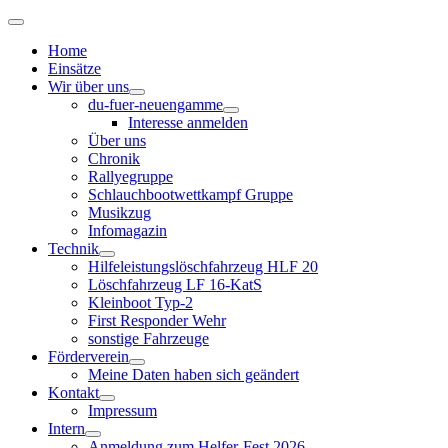
Home
Einsätze
Wir über uns
du-fuer-neuengamme
Interesse anmelden
Über uns
Chronik
Rallyegruppe
Schlauchbootwettkampf Gruppe
Musikzug
Infomagazin
Technik
Hilfeleistungslöschfahrzeug HLF 20
Löschfahrzeug LF 16-KatS
Kleinboot Typ-2
First Responder Wehr
sonstige Fahrzeuge
Förderverein
Meine Daten haben sich geändert
Kontakt
Impressum
Intern
Anmeldung zum Helfer-Fest 2026