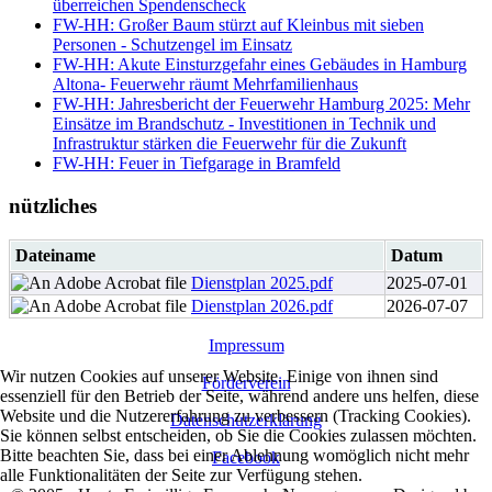
überreichen Spendenscheck
FW-HH: Großer Baum stürzt auf Kleinbus mit sieben
Personen - Schutzengel im Einsatz
FW-HH: Akute Einsturzgefahr eines Gebäudes in Hamburg
Altona- Feuerwehr räumt Mehrfamilienhaus
FW-HH: Jahresbericht der Feuerwehr Hamburg 2025: Mehr
Einsätze im Brandschutz - Investitionen in Technik und
Infrastruktur stärken die Feuerwehr für die Zukunft
FW-HH: Feuer in Tiefgarage in Bramfeld
nützliches
Dateiname
Datum
Dienstplan 2025.pdf
2025-07-01
Dienstplan 2026.pdf
2026-07-07
Impressum
Wir nutzen Cookies auf unserer Website. Einige von ihnen sind
Förderverein
essenziell für den Betrieb der Seite, während andere uns helfen, diese
Website und die Nutzererfahrung zu verbessern (Tracking Cookies).
Datenschutzerklärung
Sie können selbst entscheiden, ob Sie die Cookies zulassen möchten.
Bitte beachten Sie, dass bei einer Ablehnung womöglich nicht mehr
Facebook
alle Funktionalitäten der Seite zur Verfügung stehen.